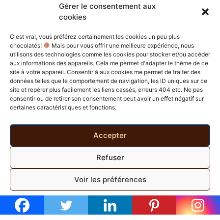
Gérer le consentement aux
cookies
Guide d’éfficacité
C'est vrai, vous préférez certainement les cookies un peu plus
Découvrez notre guide contenant 10 astuces pour
chocolatés!
Mais pour vous offrir une meilleure expérience, nous
utilisons des technologies comme les cookies pour stocker et/ou accéder
publier régulièrement sur les réseaux sociaux en – 1H
aux informations des appareils. Cela me permet d'adapter le thème de ce
par semaine
site à votre appareil. Consentir à aux cookies me permet de traiter des
DÉCOUVRIR
données telles que le comportement de navigation, les ID uniques sur ce
site et repérer plus facilement les liens cassés, erreurs 404 etc. Ne pas
consentir ou de retirer son consentement peut avoir un effet négatif sur
certaines caractéristiques et fonctions.
Accepter
Refuser
Défi 30j visibilité
Voir les préférences
Découvrez ici notre challenge 30 jours pour augmenter
Politique de cookies
Politique de confidentialité
votre visibilité et votre taux d’engagement en – de 10
min/j