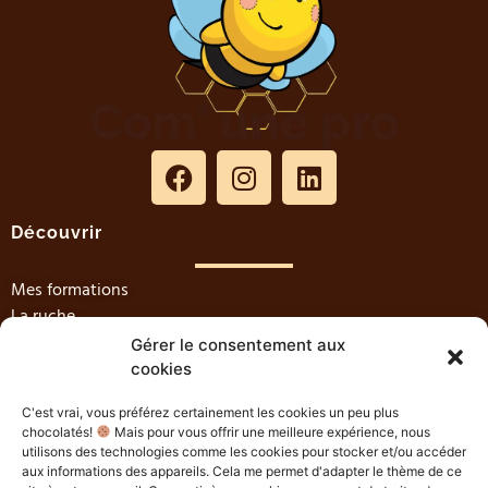
Découvrir
Mes formations
La ruche
Com' une pro
Gérer le consentement aux
Le blog
cookies
S’informer
C'est vrai, vous préférez certainement les cookies un peu plus
chocolatés!
Mais pour vous offrir une meilleure expérience, nous
utilisons des technologies comme les cookies pour stocker et/ou accéder
Mentions légales
aux informations des appareils. Cela me permet d'adapter le thème de ce